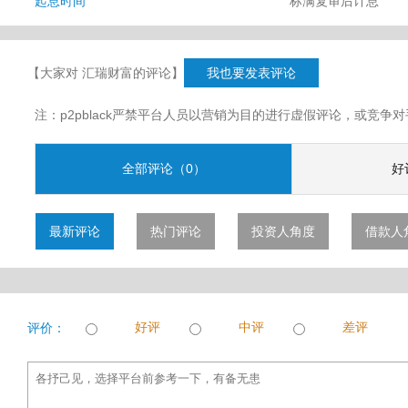
起息时间
标满复审后计息
【大家对 汇瑞财富的评论】
我也要发表评论
注：p2pblack严禁平台人员以营销为目的进行虚假评论，或竞
全部评论（0）
好
最新评论
热门评论
投资人角度
借款人
好评
中评
差评
评价：