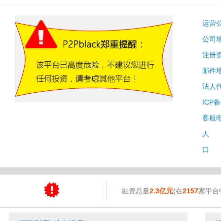
运营
公司
注册
邮件
法人
ICP
客服
人 
口 
融资总量
2.3亿元
(在
2157
家平台