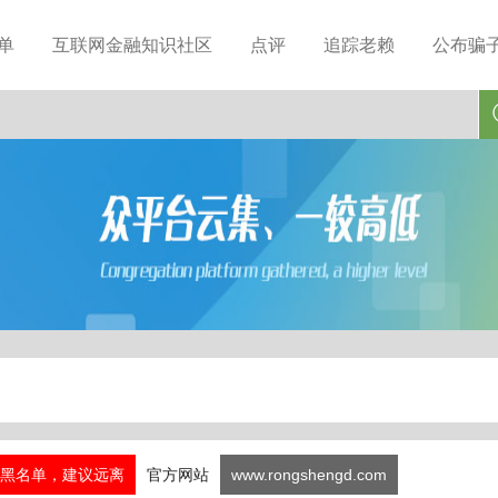
单
互联网金融知识社区
点评
追踪老赖
公布骗
黑名单，建议远离
官方网站
www.rongshengd.com