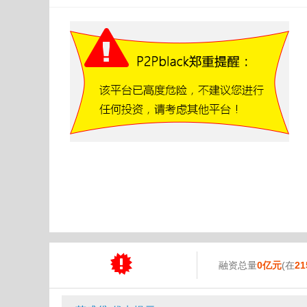
融资总量
0亿元
(在
21