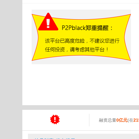
融资总量
0亿元
(在
21