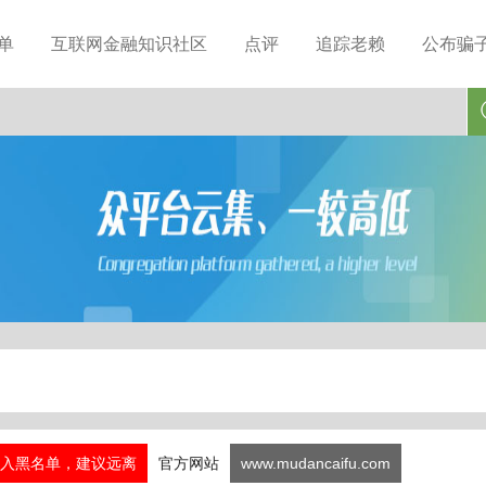
单
互联网金融知识社区
点评
追踪老赖
公布骗
入黑名单，建议远离
官方网站
www.mudancaifu.com