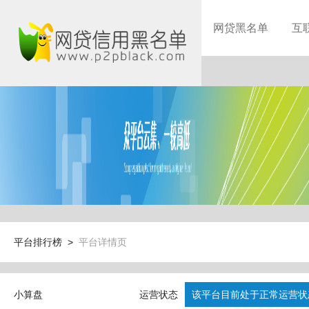
网贷黑名单
互
平台排行榜 >
平台详情页
小算盘
运营状态
该平台目前处于正常运营状