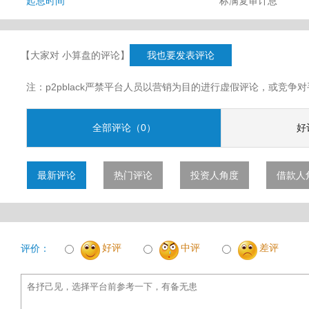
起息时间
标满复审计息
【大家对 小算盘的评论】
我也要发表评论
注：p2pblack严禁平台人员以营销为目的进行虚假评论，或竞
全部评论（0）
好
最新评论
热门评论
投资人角度
借款人
好评
中评
差评
评价：