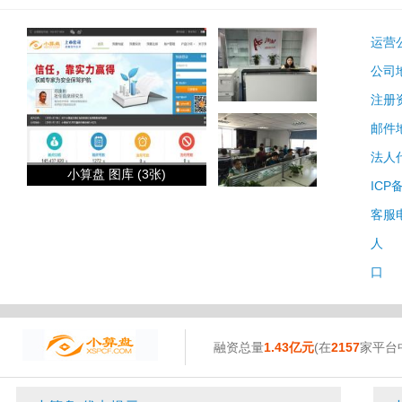
运营
公司
注册
邮件
法人
小算盘 图库 (3张)
ICP
客服
人 
口 
融资总量
1.43亿元
(在
2157
家平台