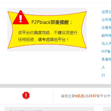
运营
公司
注册
邮件
法人
ICP
客服
人 
口 
融资总量
0亿元
(在
2157
家平台中