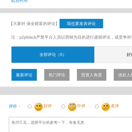
起息时间
【大家对 保全财富的评论】
我也要发表评论
注：p2pblack严禁平台人员以营销为目的进行虚假评论，或竞
全部评论（0）
好
最新评论
热门评论
投资人角度
借款人
好评
中评
差评
评价：