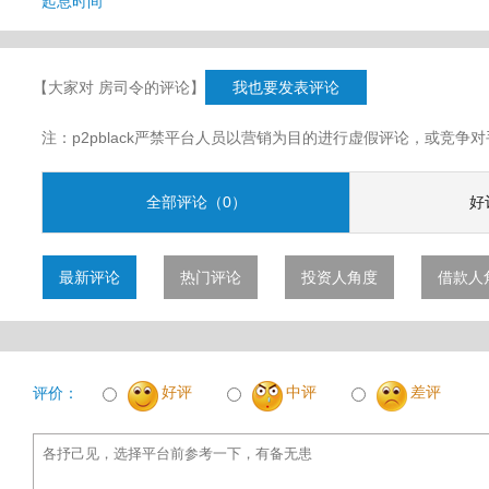
起息时间
【大家对 房司令的评论】
我也要发表评论
注：p2pblack严禁平台人员以营销为目的进行虚假评论，或竞
全部评论（0）
好
最新评论
热门评论
投资人角度
借款人
好评
中评
差评
评价：