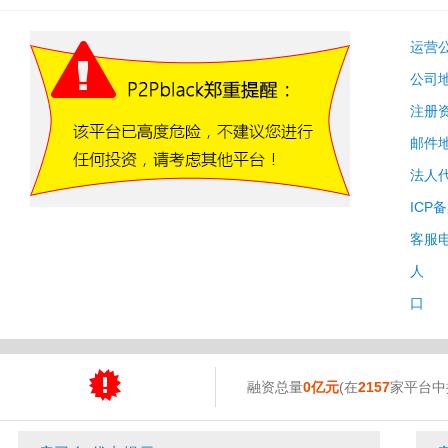
运营
公司
注册
邮件
法人
ICP
客服
人 
口 
融资总量
0亿元
(在
2157
家平台中