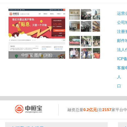
运营
公司
注册
邮件
法人
中恒宝 图库 (3张)
ICP
客服
人 
口 
融资总量
0.2亿元
(在
2157
家平台