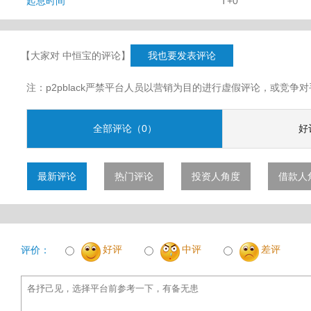
起息时间
T+0
【大家对 中恒宝的评论】
我也要发表评论
注：p2pblack严禁平台人员以营销为目的进行虚假评论，或竞
全部评论（0）
好
最新评论
热门评论
投资人角度
借款人
好评
中评
差评
评价：