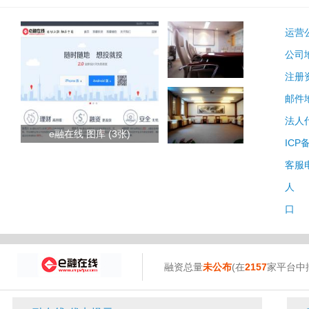
运营
公司
注册
邮件
法人
e融在线 图库 (3张)
ICP
客服
人 
口 
融资总量
未公布
(在
2157
家平台中