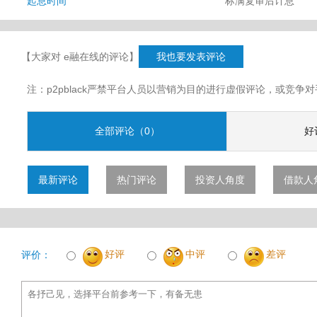
起息时间
标满复审后计息
【大家对 e融在线的评论】
我也要发表评论
注：p2pblack严禁平台人员以营销为目的进行虚假评论，或竞
全部评论（0）
好
最新评论
热门评论
投资人角度
借款人
好评
中评
差评
评价：