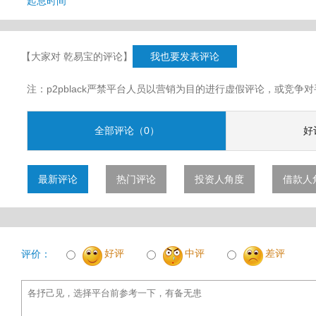
起息时间
【大家对 乾易宝的评论】
我也要发表评论
注：p2pblack严禁平台人员以营销为目的进行虚假评论，或竞
全部评论（0）
好
最新评论
热门评论
投资人角度
借款人
好评
中评
差评
评价：