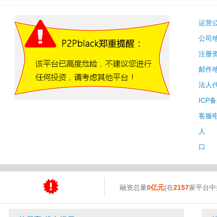
运营
公司
注册
邮件
法人
ICP
客服
人 
口 
融资总量
0亿元
(在
2157
家平台中