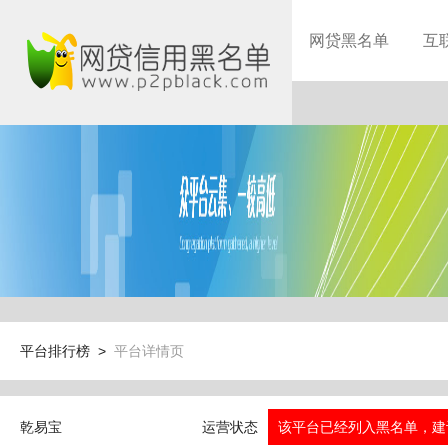
网贷黑名单
互
平台排行榜 >
平台详情页
乾易宝
运营状态
该平台已经列入黑名单，建