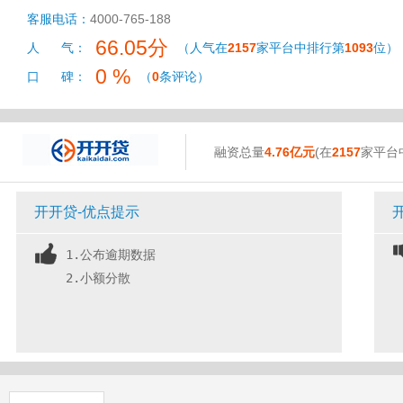
客服电话：
4000-765-188
66.05分
人 气：
（人气在
2157
家平台中排行第
1093
位）
0 %
口 碑：
（
0
条评论）
融资总量
4.76亿元
(在
2157
家平台
开开贷-优点提示
1.公布逾期数据
2.小额分散