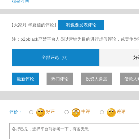
起息时间
【大家对 华夏信的评论】
我也要发表评论
注：p2pblack严禁平台人员以营销为目的进行虚假评论，或竞
全部评论（0）
好
最新评论
热门评论
投资人角度
借款人
好评
中评
差评
评价：