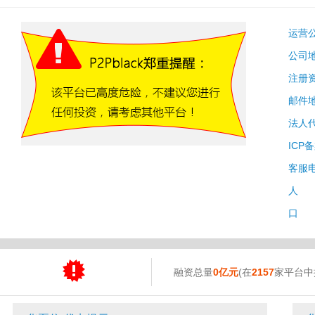
运营
公司
注册
邮件
法人
ICP
客服
人 
口 
融资总量
0亿元
(在
2157
家平台中