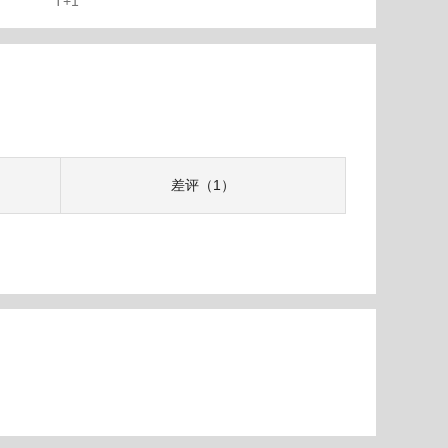
T+1
差评（1）