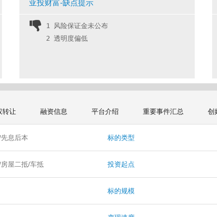
亚投财富-缺点提示
1 风险保证金未公布
2 透明度偏低 
权转让
融资信息
平台介绍
重要事件汇总
创
/先息后本
标的类型
/房屋二抵/车抵
投资起点
月
标的规模