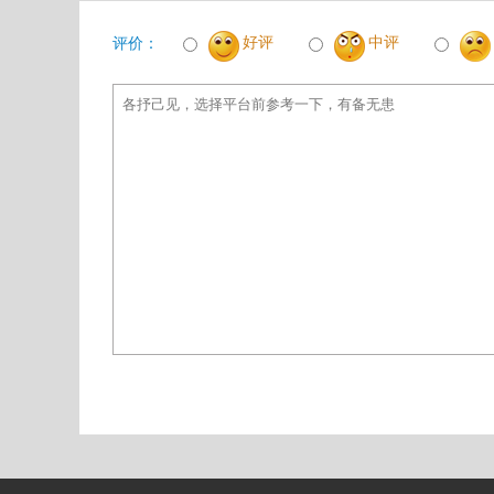
好评
中评
评价：