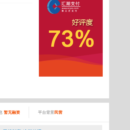
）
息
暂无融资
平台背景
民营