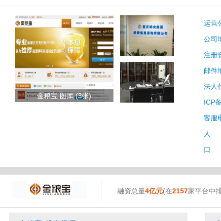
运营
公司
注册
邮件
法人
金粮宝 图库 (3张)
ICP
客服
人 
口 
融资总量
4亿元
(在
2157
家平台中