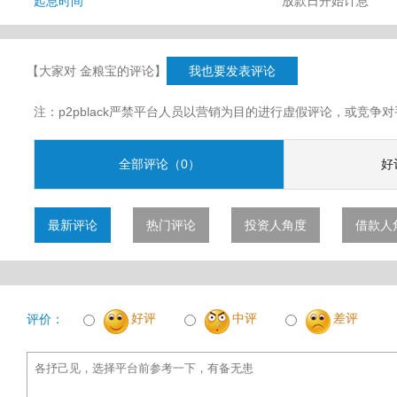
起息时间
放款日开始计息
【大家对 金粮宝的评论】
我也要发表评论
注：p2pblack严禁平台人员以营销为目的进行虚假评论，或竞
全部评论（0）
好
最新评论
热门评论
投资人角度
借款人
好评
中评
差评
评价：