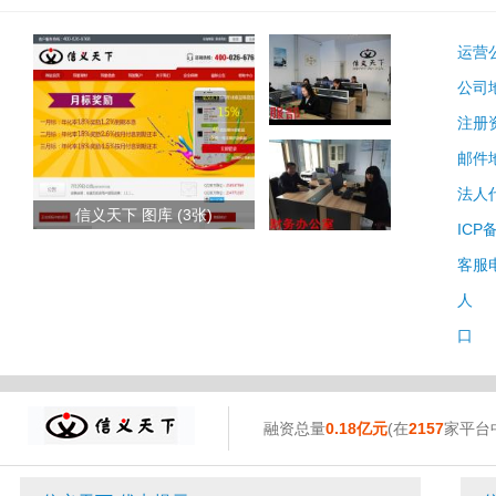
运营
公司
注册
邮件
法人
信义天下 图库 (3张)
ICP
客服
人 
口 
融资总量
0.18亿元
(在
2157
家平台