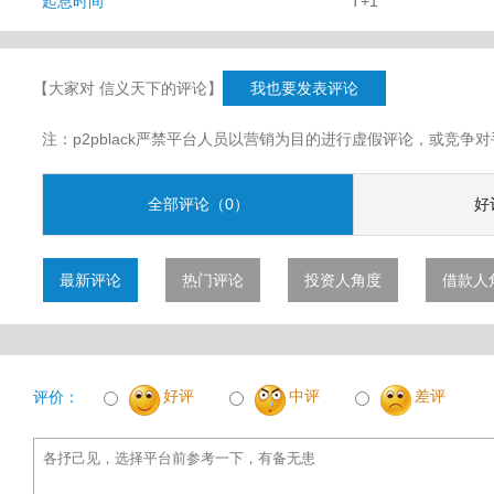
起息时间
T+1
【大家对 信义天下的评论】
我也要发表评论
注：p2pblack严禁平台人员以营销为目的进行虚假评论，或竞
全部评论（0）
好
最新评论
热门评论
投资人角度
借款人
好评
中评
差评
评价：