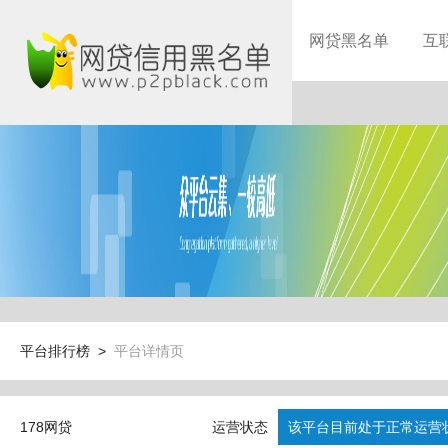
网贷黑名单
互
平台排行榜 >
平台详情页
178网贷
运营状态
该平台目前处于正常运营