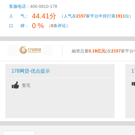
客服电话：
400-0810-178
44.41分
人 气：
（人气在
2157
家平台中排行第
1911
位）
0 %
口 碑：
（
0
条评论）
融资总量
0.18亿元
(在
2157
家平台
178网贷-优点提示
暂无