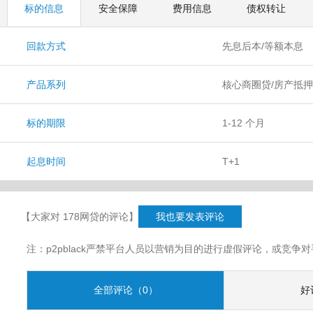
标的信息
安全保障
费用信息
债权转让
回款方式
先息后本/等额本息
产品系列
核心商圈贷/房产抵押
贷/融资租赁贷/项目
标的期限
1-12 个月
起息时间
T+1
【大家对 178网贷的评论】
我也要发表评论
注：p2pblack严禁平台人员以营销为目的进行虚假评论，或竞
全部评论（0）
好