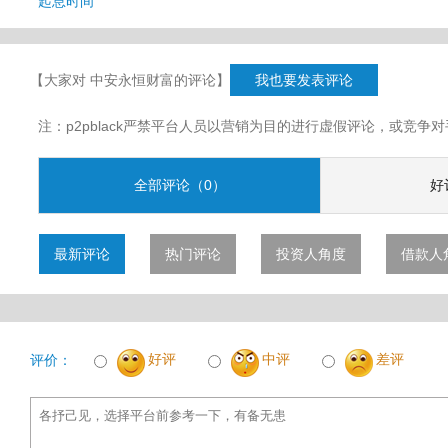
起息时间
【大家对 中安永恒财富的评论】
我也要发表评论
注：p2pblack严禁平台人员以营销为目的进行虚假评论，或竞
全部评论（0）
好
最新评论
热门评论
投资人角度
借款人
好评
中评
差评
评价：