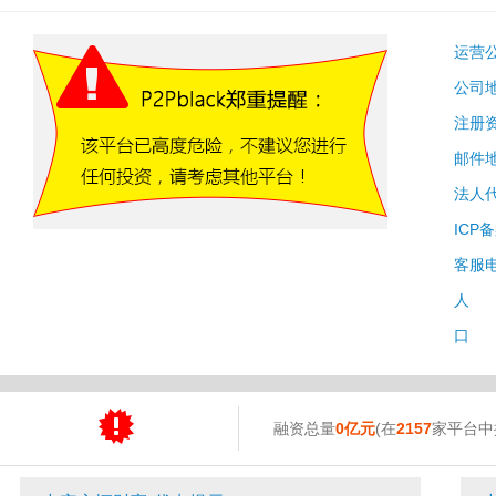
运营
公司
注册
邮件
法人
ICP
客服
人 
口 
融资总量
0亿元
(在
2157
家平台中