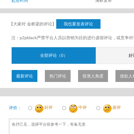
起息时间
满标复审
【大家对 金桥梁的评论】
我也要发表评论
注：p2pblack严禁平台人员以营销为目的进行虚假评论，或竞
全部评论（0）
好
最新评论
热门评论
投资人角度
借款人
好评
中评
差评
评价：