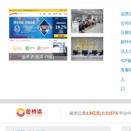
运营
公司
注册
邮件
法人
金桥梁 图库 (3张)
ICP
客服
人 
口 
融资总量
2.8亿元
(在
2157
家平台