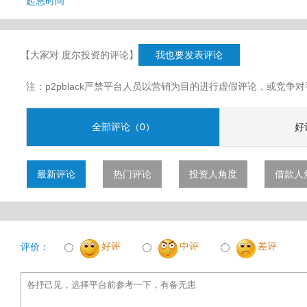
起息时间
【大家对 度尔投资的评论】
我也要发表评论
注：p2pblack严禁平台人员以营销为目的进行虚假评论，或竞
全部评论（0）
好
最新评论
热门评论
投资人角度
借款人
好评
中评
差评
评价：