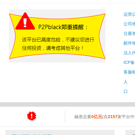
运营
公司
注册
邮件
法人
ICP
客服
人 
口 
融资总量
0亿元
(在
2157
家平台中