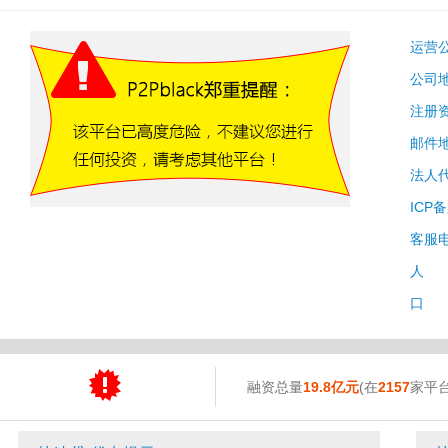
运营
公司
注册
邮件
法人
ICP
客服
人 
口 
融资总量
19.8亿元
(在
2157
家平