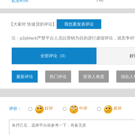
起息时间
T+0
【大家对 快速贷的评论】
我也要发表评论
注：p2pblack严禁平台人员以营销为目的进行虚假评论，或竞
全部评论（0）
好
最新评论
热门评论
投资人角度
借款人
好评
中评
差评
评价：