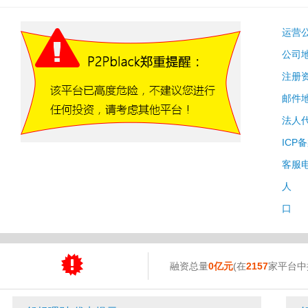
运营
公司
注册
邮件
法人
ICP
客服
人 
口 
融资总量
0亿元
(在
2157
家平台中