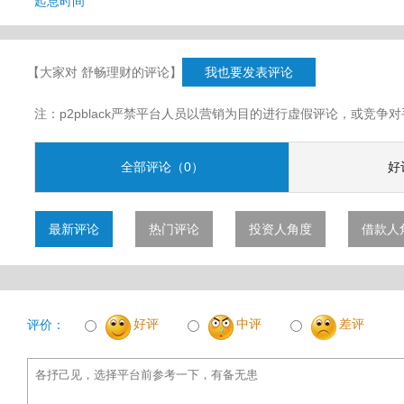
起息时间
【大家对 舒畅理财的评论】
我也要发表评论
注：p2pblack严禁平台人员以营销为目的进行虚假评论，或竞
全部评论（0）
好
最新评论
热门评论
投资人角度
借款人
好评
中评
差评
评价：