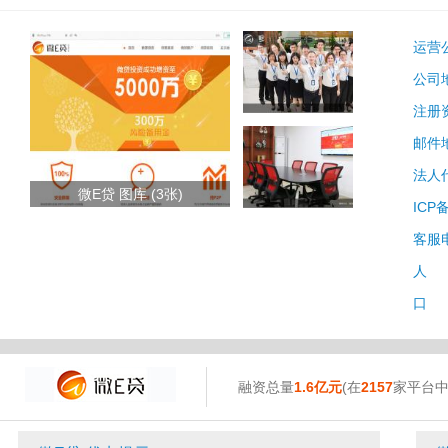
运营
公司
注册
邮件
法人
微E贷 图库 (3张)
ICP
客服
人 
口 
融资总量
1.6亿元
(在
2157
家平台