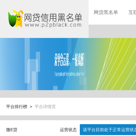
网贷黑名单
互
平台排行榜 >
平台详情页
微E贷
运营状态
该平台目前处于正常运营状