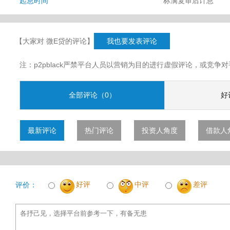
起息时间
标满复审后计息
【大家对 微E贷的评论】
我也要发表评论
注：p2pblack严禁平台人员以营销为目的进行虚假评论，或竞
全部评论（0）
好
最新评论
热门评论
投资人角度
借款人
好评
中评
差评
评价：