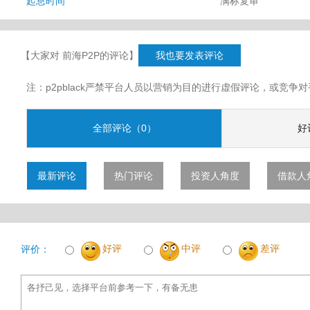
起息时间
满标复审
【大家对 前海P2P的评论】
我也要发表评论
注：p2pblack严禁平台人员以营销为目的进行虚假评论，或竞
全部评论（0）
好
最新评论
热门评论
投资人角度
借款人
好评
中评
差评
评价：