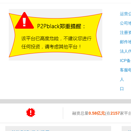
运营
公司
注册
邮件
法人
ICP
客服
人 
口 
融资总量
0.58亿元
(在
2157
家平