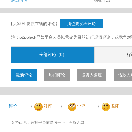
起息时间
满标计息
【大家对 复祺在线的评论】
我也要发表评论
注：p2pblack严禁平台人员以营销为目的进行虚假评论，或竞
全部评论（0）
好
最新评论
热门评论
投资人角度
借款人
好评
中评
差评
评价：