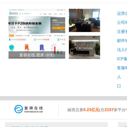
运营
公司
注册
邮件
法人
复祺在线 图库 (8张)
ICP
客服
人 
口 
融资总量
0.23亿元
(在
2157
家平台