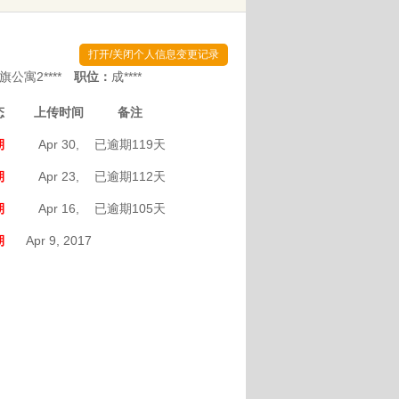
打开/关闭个人信息变更记录
寓2****
职位：
成****
态
上传时间
备注
期
Apr 30,
已逾期119天
2017
(原记
期
Apr 23,
已逾期112天
录)2017/04/16
2017
(原记
期
Apr 16,
已逾期105天
录)2017/04/16
2017
(原记
期
Apr 9, 2017
录)2017/04/09