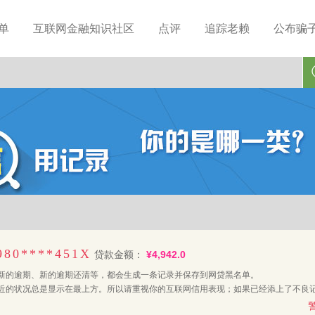
单
互联网金融知识社区
点评
追踪老赖
公布骗
980****451X
贷款金额：
¥4,942.0
新的逾期、新的逾期还清等，都会生成一条记录并保存到网贷黑名单。
近的状况总是显示在最上方。所以请重视你的互联网信用表现；如果已经添上了不良